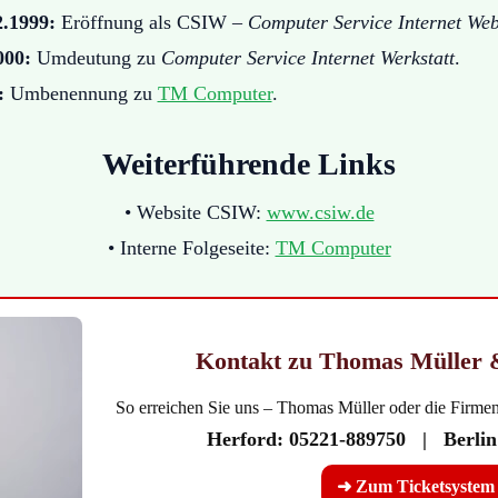
2.1999:
Eröffnung als CSIW –
Computer Service Internet We
000:
Umdeutung zu
Computer Service Internet Werkstatt
.
:
Umbenennung zu
TM Computer
.
Weiterführende Links
• Website CSIW:
www.csiw.de
• Interne Folgeseite:
TM Computer
Kontakt zu Thomas Müller 
So erreichen Sie uns – Thomas Müller oder die Firmen
Herford:
05221-889750 |
Berlin
➜ Zum Ticketsystem